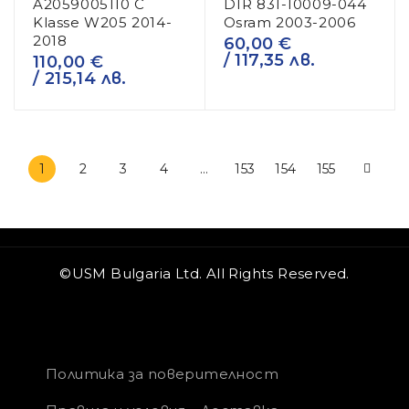
A2059005110 C
D1R 831-10009-044
Klasse W205 2014-
Osram 2003-2006
2018
60,00
€
/ 117,35 лв.
110,00
€
/ 215,14 лв.
1
2
3
4
…
153
154
155
©USM Bulgaria Ltd. All Rights Reserved.
Политика за поверителност