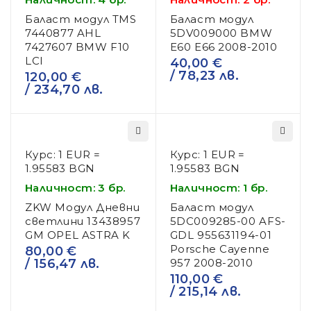
Баласт модул TMS
Баласт модул
7440877 AHL
5DV009000 BMW
7427607 BMW F10
E60 E66 2008-2010
LCI
40,00
€
/ 78,23 лв.
120,00
€
/ 234,70 лв.
Курс: 1 EUR =
Курс: 1 EUR =
1.95583 BGN
1.95583 BGN
Наличност: 3 бр.
Наличност: 1 бр.
ZKW Модул Дневни
Баласт модул
светлини 13438957
5DC009285-00 AFS-
GM OPEL ASTRA K
GDL 955631194-01
Porsche Cayenne
80,00
€
/ 156,47 лв.
957 2008-2010
110,00
€
/ 215,14 лв.