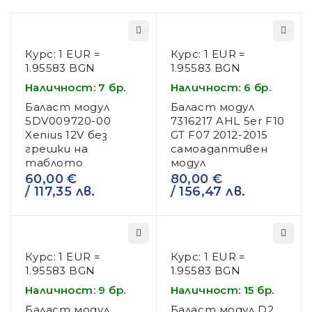
Курс: 1 EUR =
Курс: 1 EUR =
1.95583 BGN
1.95583 BGN
Наличност: 7 бр.
Наличност: 6 бр.
Баласт модул
Баласт модул
5DV009720-00
7316217 AHL 5er F10
Xenius 12V без
GT F07 2012-2015
грешки на
самоадаптивен
таблото
модул
60,00
€
80,00
€
/ 117,35 лв.
/ 156,47 лв.
Курс: 1 EUR =
Курс: 1 EUR =
1.95583 BGN
1.95583 BGN
Наличност: 9 бр.
Наличност: 15 бр.
Баласт модул
Баласт модул D2