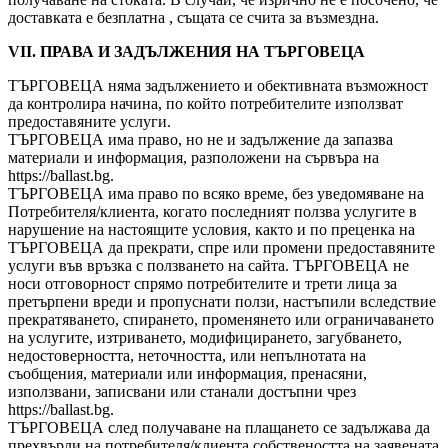
доставката е безплатна , същата се счита за възмездна.
VII. ПРАВА И ЗАДЪЛЖЕНИЯ НА ТЪРГОВЕЦА
ТЪРГОВЕЦА няма задължението и обективната възможност
да контролира начина, по който потребителите използват
предоставяните услуги.
ТЪРГОВЕЦА има право, но не и задължение да запазва
материали и информация, разположени на сървъра на
https://ballast.bg.
ТЪРГОВЕЦА има право по всяко време, без уведомяване на
Потребителя/клиента, когато последният ползва услугите в
нарушение на настоящите условия, както и по преценка на
ТЪРГОВЕЦА да прекрати, спре или промени предоставяните
услуги във връзка с ползването на сайта. ТЪРГОВЕЦА не
носи отговорност спрямо потребителите и трети лица за
претърпени вреди и пропуснати ползи, настъпили вследствие
прекратяването, спирането, променянето или ограничаването
на услугите, изтриването, модифицирането, загубването,
недостоверността, неточността, или непълнотата на
съобщения, материали или информация, пренасяни,
използвани, записвани или станали достъпни чрез
https://ballast.bg.
ТЪРГОВЕЦА след получаване на плащането се задължава да
прехвърли на потребителя/клиента собствеността на заявената