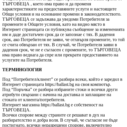
ТЪРГОВЕЦА , което има право и да променя
характеристиките на предоставяните услуги и настоящите
Общи условия и на основание промени в законодателството.
ТЪРГОВЕЦА се задължава да уведоми Потребителя за
промените в Общите условия, като на видно място в
Интернет страницата си публикува съобщение за измененията
им и даде достатъчен срок да се запознае с тях. В дадения
срок, ако Потребителя не заяви, че отхвърля промените, то той
се счита обвързан от тях. В случай, че Потребителя заяви в
дадения срок, че не е съгласен с промените, то ТЪРГОВЕЦА
има право веднага да спре или прекрати предоставянето на
услугите на Потребителя.
ТЕРМИНОЛОГИЯ
Под “Потребител/клиент” се разбира всеки, който е заредил в
Интернет страницата https://ballast.bg на своя компютър.
Под “Поръчка” се разбира избраните стоки и всички други
атрибути свързани с начина на доставка и заплащане на
стоката от клиента/потребителя.
Интернет магазина https://ballast.bg е собственост на
ТЪРГОВЕЦА.
Всички спорове между страните се решават в дух на
разбирателство и добра воля. В случай, че съгласие не бъде
постигнато, всички неразрешени спорове, включително