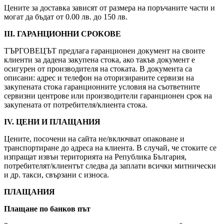
Цените за доставка зависят от размера на поръчаните части и
могат да бъдат от 0.00 лв. до 150 лв.
III. ГАРАНЦИОННИ СРОКОВЕ
ТЪРГОВЕЦЪТ предлага гаранционен документ на своите
клиенти за дадена закупена стока, ако такъв документ е
осигурен от производителя на стоката. В документа са
описани: адрес и телефон на оторизираните сервизи на
закупената стока гаранционните условия на съответните
сервизни центрове или производители гаранционен срок на
закупената от потребителя/клиента стока.
IV. ЦЕНИ И ПЛАЩАНИЯ
Цените, посочени на сайта не/включват опаковане и
транспортиране до адреса на клиента. В случай, че стоките се
изпращат извън територията на Република България,
потребителят/клиентът следва да заплати всички митнически
и др. такси, свързани с износа.
ПЛАЩАНИЯ
Плащане по банков път