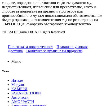
спорове, породени или отнасящи се до тълкуването му,
недействителност, изпълнение или прекратяване, както и
спорове за попълване на празноти в договора или
приспособяването му към нововъзникнали обстоятелства, ще
бъдат разрешавани от компетентния съд по регистрация на
ТЪРГОВЕЦА, съобразно българското законодателство.
©USM Bulgaria Ltd. All Rights Reserved.
Политика за поверителност
Правила и условия
Доставка
Политика за връщане на продукти
Меню
Меню
Начало
Модули
КАМЕРИ
РАДАРСЕНЗОРИ
Авточасти
AMG ЧАСТИ
Авточасти с доставка