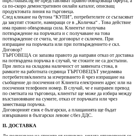
https://ballast.bg не представляват правно обвързваща оферта, а
са по-скоро демонстративен онлайн каталог, описващ
продуктовата линия на търговеца.
След кликане на бутона “КУПИ”, потребителите се съгласяват
да закупят стоките, намиращи се в „Количка“ . Това действие
има правно обвързваща сила. Клиентът получава
потвърждение на поръчката и с получаване на това
потвърждение се счита, че договорът е сключен. При
изпращане на поръчката или при потвърждението е скл.
Договор?
ТЪРГОВЕЦА си запазва правото да направи отказ от доставка
на потвърдена поръчка в случай, че стоките не са достъпни.
При липса на складова наличност от заявената стока, в
рамките на работната седмица ТЪРГОВЕЦЪТ уведомява
потребителя/клиента за изчерпването й чрез изпращане на
съобщение до посочения от Клиента електронен адрес или на
посочения телефонен номер. В случай, че е направен превод
по сметката на търговеца, клиентът ще може да избира между
възстановяване на сумите, отказ от поръчката или чрез
заместваща поръчка.
Договорният език е български, а плащанията ще бъдат
извършвани в български левове с/без ДДС.
II. ДОСТАВКА
До получаване на стоките от купувача, цялата отговорност се