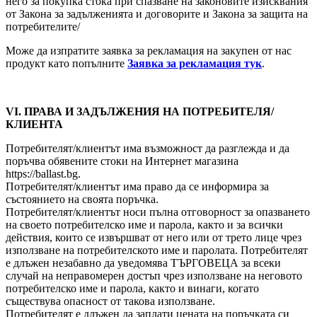
него за покупка стока при спазване на законовите изисквания
от Закона за задълженията и договорите и Закона за защита на
потребителите/
Може да изпратите заявка за рекламация на закупен от нас
продукт като попълните
Заявка за рекламация тук
.
VI. ПРАВА И ЗАДЪЛЖЕНИЯ НА ПОТРЕБИТЕЛЯ/
КЛИЕНТА
Потребителят/клиентът има възможност да разглежда и да
поръчва обявените стоки на Интернет магазина
https://ballast.bg.
Потребителят/клиентът има право да се информира за
състоянието на своята поръчка.
Потребителят/клиентът носи пълна отговорност за опазването
на своето потребителско име и парола, както и за всички
действия, които се извършват от него или от трето лице чрез
използване на потребителското име и паролата. Потребителят
е длъжен незабавно да уведомява ТЪРГОВЕЦА за всеки
случай на неправомерен достъп чрез използване на неговото
потребителско име и парола, както и винаги, когато
съществува опасност от такова използване.
Потребителят е длъжен да заплати цената на поръчката си