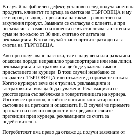
В случай на фабричен дефект, установен след получаването на
продукта, клиентът го връща за сметка на ТЪРГОВЕЦА и му
се изпраща същия, а при липса на такъв – равностоен на
закупения продукт. Замяната се съгласува с клиента, а при
несъгласие за замяна на клиента се възстановява заплатената
сума не по-късно от 30 дни, считано от датата на
рекламацията. В този случай транспортните разходи са за
сметка на ТЪРГОВЕЦА.
Ако при получаване на стока, тя е с нарушена или разкъсана
опаковка поради неправилно транспортиране или има липси,
рекламацията и застраховката ще бъде уважена само в
присъствието на куриера. В този случай незабавно се
свържете с ТЪРГОВЕЦА или откажете да приемете стоката.
Когато куриерът вече си е тръгнал, рекламацията и
застраховката няма да бъдат уважени. Рекламацията се
удостоверява със забележка в товарителницата на куриера.
Изготвя се протокол, в който е описано констатираното
състояние на пратката и опаковката й. В случай че приемете
пратката на своя отговорност и не предявите своите
претенции пред куриера, рекламацията се счита за
недействителна.
Потребителят има право да откаже да получи заявената от