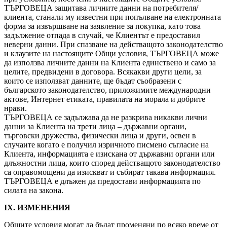
ТЪРГОВЕЦА защитава личните данни на потребителя/
клиента, станали му известни при попълване на електронната
форма за извършване на заявление за покупка, като това
задължение отпада в случай, че Клиентът е предоставил
неверни данни. При спазване на действащото законодателство
и клаузите на настоящите Общи условия, ТЪРГОВЕЦА може
да използва личните данни на Клиента единствено и само за
целите, предвидени в договора. Всякакви други цели, за
които се използват данните, ще бъдат съобразени с
българското законодателство, приложимите международни
актове, Интернет етиката, правилата на морала и добрите
нрави.
ТЪРГОВЕЦА се задължава да не разкрива никакви лични
данни за Клиента на трети лица – държавни органи,
търговски дружества, физически лица и други, освен в
случаите когато е получил изричното писмено съгласие на
Клиента, информацията е изискана от държавни органи или
длъжностни лица, които според действащото законодателство
са оправомощени да изискват и събират такава информация.
ТЪРГОВЕЦА е длъжен да предостави информацията по
силата на закона.
IX. ИЗМЕНЕНИЯ
Общите условия могат да бъдат променяни по всяко време от