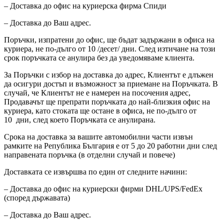
– Доставка до офис на куриерска фирма Спиди
– Доставка до Ваш адрес.
Поръчки, изпратени до офис, ще бъдат задържани в офиса на
куриера, не по-дълго от 10 /десет/ дни. След изтичане на този
срок поръчката се анулира без да уведомяваме клиента.
За Поръчки с избор на доставка до адрес, Клиентът е длъжен
да осигури достъп и възможност за приемане на Поръчката. В
случай, че Клиентът не е намерен на посочения адрес,
Продавачът ще препрати поръчката до най-близкия офис на
куриера, като стоката ще остане в офиса, не по-дълго от
10 дни, след което Поръчката се анулирана.
Срока на доставка за вашите автомобилни части извън
рамките на Република България е от 5 до 20 работни дни след
направената поръчка (в отделни случай и повече)
Доставката се извършва по един от следните начини:
– Доставка до офис на куриерски фирми DHL/UPS/FedEx
(според държавата)
– Доставка до Ваш адрес.