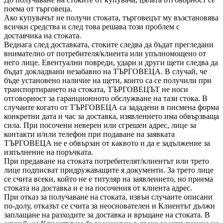
поема от търговеца.
Aко купувачът не получи стоката, търговецът му възстановява
всички средства и след това решава този проблем с
доставчика на стоката.
Веднага след доставката, стоките следва да бъдат прегледани
внимателно от потребителя/клиента или упълномощено от
него лице. Евентуални повреди, удари и други щети следва да
бъдат докладвани незабавно на ТЪРГОВЕЦА. В случай, че
бъде установено наличие на щети, които са се получили при
транспортирането на стоката, ТЪРГОВЕЦЪТ не носи
отговорност за гаранционното обслужване на тази стока. В
случаите когато от ТЪРГОВЕЦА са зададени в писмена форма
конкретни дата и час за доставка, изявлението има обвързваща
сила. При посочени неверен или сгрешен адрес, лице за
контакти и/или телефон при подаване на заявката
ТЪРГОВЕЦА не е обвързан от каквото и да е задължение за
изпълнение на поръчката.
При предаване на стоката потребителят/клиентът или трето
лице подписват придружаващите я документи. За трето лице
се счита всеки, който не е титуляр на заявлението, но приема
стоката на доставка и е на посочения от клиента адрес.
При отказ за получаване на стоката, извън случаите описани
по-долу, отказът се счита за неоснователен и Клиентът дължи
заплащане на разходите за доставка и връщане на стоката. В