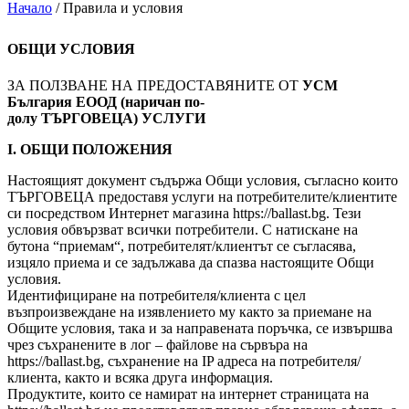
Начало
/
Правила и условия
ОБЩИ УСЛОВИЯ
ЗА ПОЛЗВАНЕ НА ПРЕДОСТАВЯНИТЕ ОТ
УСМ
България ЕООД
(
наричан по-
долу
ТЪРГОВЕЦА
)
УСЛУГИ
I. ОБЩИ ПОЛОЖЕНИЯ
Настоящият документ съдържа Общи условия, съгласно които
ТЪРГОВЕЦА предоставя услуги на потребителите/клиентите
си посредством Интернет магазина https://ballast.bg. Тези
условия обвързват всички потребители. С натискане на
бутона “приемам“, потребителят/клиентът се съгласява,
изцяло приема и се задължава да спазва настоящите Общи
условия.
Идентифициране на потребителя/клиента с цел
възпроизвеждане на изявлението му както за приемане на
Общите условия, така и за направената поръчка, се извършва
чрез съхранените в лог – файлове на сървъра на
https://ballast.bg, съхранение на IP адреса на потребителя/
клиента, както и всяка друга информация.
Продуктите, които се намират на интернет страницата на