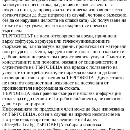
за покупка от него стока, да достави в срок заявената за
покупка стока, да проверява за техническа изправност всеки
артикул преди да бъде изпратен (в случай, че това е възможно,
без да се нарушава целостта на опаковката). До получаване на
стоките от купувача, цялата отговорност се поема от
търговеца.
ТЪРГОВЕЦЪТ не носи отговорност за вреди, причинени
върху софтуера, хардуера или телекомуникационните
съоръжения, или за загуба на данни, произтекли от материали
или ресурси, търсени, заредени или използвани по какъвто и
да било начин посредством предоставяните услуги. Съветите,
консултациите или помощта, оказани от специалистите и
служителите на ТЪРГОВЕЦА във връзка с ползването на
услугите от потребителите, не поражда каквато и да било
отговорност или задължения за ТЪРГОВЕЦА . Дружеството
не носи отговорност при невярност на посочената от
производителя информация за стоката.
ТЪРГОВЕЦА има право да събира и използва информация
отнасяща се до неговите Потребители/клиенти, независимо
дали са регистрирани.
Информацията по предходния член може да бъде използвана
от ТЪРГОВЕЦА, освен в случай на изрично несъгласие на
Потребителя, изпратено на следния e-mail адрес
office@ballast.bg ТЪРГОВЕЦА събира и използва
информацията за да подобрява предлаганите услуги. Всички