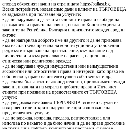
според обявеният начин на страницата https://ballast.bg.
Всеки потребител, независимо дали е клиент на ТЪРГОВЕЦА
се задължава при ползване на услугите:
• да не нарушава и да зачита основните права и свободи на
гражданите и правата на човека, съгласно Конституцията и
законите на Република България и признатите международни
актове;
• да не накърнява доброто име на другиго и да не призовава
към насилствена промяна на конституционно установения
ред, към извършване на престъпление, към насилие над
личността или към разпалване на расова, национална,
етническа или религиозна вражда;
• да не нарушава чужди имуществени или неимуществени,
абсолютни или относителни права и интереси, като право на
собственост, право на интелектуална собственост и др.;
• да спазва българското законодателство, приложимите чужди
закони, правилата на морала и добрите нрави и Интернет
етиката при ползване на предоставяните от ТЪРГОВЕЦА
услуги;
• да уведомява незабавно ТЪРГОВЕЦА за всеки случай на
извършено или открито нарушение при използване на
предоставяните услуги;
• да не зарежда, изпраща, предава, разпространява или
използва по какъвто и да било начин и да не прави достояние
на трети лица софтуер, компютърни програми, файлове,