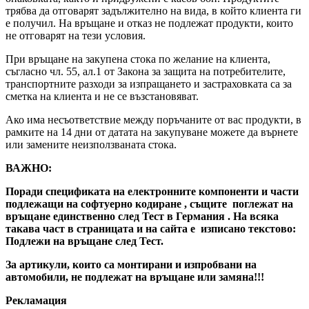
трябва да отговарят задължително на вида, в който клиента ги
е получил. На връщане и отказ не подлежат продукти, които
не отговарят на тези условия.
При връщане на закупена стока по желание на клиента,
съгласно чл. 55, ал.1 от Закона за защита на потребителите,
транспортните разходи за изпращането и застраховката са за
сметка на клиента и не се възстановяват.
Ако има несъответствие между поръчаните от вас продукти, в
рамките на 14 дни от датата на закупуване можете да върнете
или замените неизползваната стока.
ВАЖНО:
Поради спецификата на електронните компоненти и части
подлежащи на софтуерно кодиране , същите поглежат на
връщане единственно след Тест в Германия . На всяка
такава част в страницата и на сайта е изписано текстово:
Подлежи на връщане след Тест.
За артикули, които са монтирани и изпробвани на
автомобили, не подлежат на връщане или замяна!!!
Рекламация