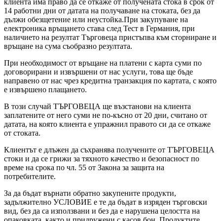
клиента има право да се откаже от получената стока в срок от
14 работни дни от датата на получаване на стоката, без да
дължи обезщетение или неустойка.При закупуване на
електроника връщането става след Тест в Германия, при
наличието на резултат Търговеца пристъпва към сторниране и
връщане на сума съобразно резултата.
При необходимост от връщане на платени с карта суми по
договорирани и извършени от нас услуги, това ще бъде
направено от нас чрез кредитна транзакция по картата, с която
е извършено плащането.
В този случай ТЪРГОВЕЦА ще възстанови на клиента
заплатените от него суми не по-късно от 20 дни, считано от
датата, на която клиента е упражнил правото си да се откаже
от стоката.
Клиентът е длъжен да съхранява получените от ТЪРГОВЕЦА
стоки и да се грижи за тяхното качество и безопасност по
време на срока по чл. 55 от Закона за защита на
потребителите.
За да бъдат върнати обратно закупените продукти,
задължително УСЛОВИЕ е те да бъдат в изряден търговски
вид, без да са използвани и без да е нарушена целостта на
опаковката, както и придружени с касов бон. Продуктите