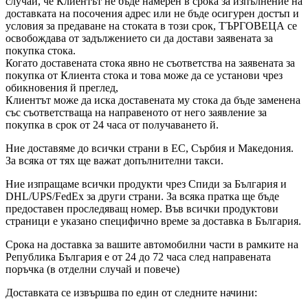
случай, че Клиентът не бъде намерен в срока за изпълнение на
доставката на посочения адрес или не бъде осигурен достъп и
условия за предаване на стоката в този срок, ТЪРГОВЕЦА се
освобождава от задължението си да достави заявената за
покупка стока.
Когато доставената стока явно не съответства на заявената за
покупка от Клиента стока и това може да се установи чрез
обикновения й преглед,
Клиентът може да иска доставената му стока да бъде заменена
със съответстваща на направеното от него заявление за
покупка в срок от 24 часа от получаването й.
Ние доставяме до всички страни в ЕС, Сърбия и Македония.
За всяка от тях ще важат допълнителни такси.
Ние изпращаме всички продукти чрез Спиди за България и
DHL/UPS/FedEx за други страни. За всяка пратка ще бъде
предоставен проследяващ номер. Във всички продуктови
страници е указано специфично време за доставка в България.
Срока на доставка за вашите автомобилни части в рамките на
Република България е от 24 до 72 часа след направената
поръчка (в отделни случай и повече)
Доставката се извършва по един от следните начини: