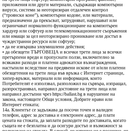
приложения или други материали, съдържащи компютърни
вируси, системи за неоторизиран отдалечен контрол
(“троянски коне”), компютърни кодове, или материали,
предназначени да прекъсват, затрудняват, нарушават или
ограничават нормалното функциониране на компютърен
хардуер или софтуер или телекомуникационните съоръжения
или имащи за цел неоторизирано проникване или достъп в
чуждестранни ресурси или софтуер;
• да не извършва злоумишлени действия;
• да обезщети ТЪРГОВЕЦА и всички трети лица за всички
претърпени вреди и пропуснати ползи, включително за
всякакви разходи и платени адвокатски възнаграждения,
настъпили вследствие на предявени искове от и/или платени
обезщетения на трети лица във връзка с Интернет страници,
хипер-връзки, материали или информация, които
Потребителят е използвал, разположил на сървъра, изпращал,
разпространявал, направил достояние на трети лица или
направил достъпни чрез https://ballast.bg в нарушение на
закона, настоящите Общи условия, Добрите нрави или
Интернет етиката;
14а. Клиентът се задължава да посочи точен и валиден
телефон, адрес за доставка и електронен адрес, да плати
цената на стоката, да заплати разходите по доставката, когато
същата не е безплатна и да осигури достъп и възможност за
получаване на стоката. В случай, че изрично не е посочено, че