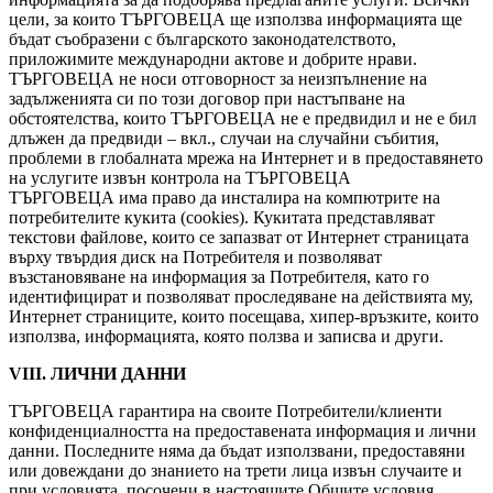
цели, за които ТЪРГОВЕЦА ще използва информацията ще
бъдат съобразени с българското законодателството,
приложимите международни актове и добрите нрави.
ТЪРГОВЕЦА не носи отговорност за неизпълнение на
задълженията си по този договор при настъпване на
обстоятелства, които ТЪРГОВЕЦА не е предвидил и не е бил
длъжен да предвиди – вкл., случаи на случайни събития,
проблеми в глобалната мрежа на Интернет и в предоставянето
на услугите извън контрола на ТЪРГОВЕЦА
ТЪРГОВЕЦА има право да инсталира на компютрите на
потребителите кукита (cookies). Кукитата представляват
текстови файлове, които се запазват от Интернет страницата
върху твърдия диск на Потребителя и позволяват
възстановяване на информация за Потребителя, като го
идентифицират и позволяват проследяване на действията му,
Интернет страниците, които посещава, хипер-връзките, които
използва, информацията, която ползва и записва и други.
VIII. ЛИЧНИ ДАННИ
ТЪРГОВЕЦА гарантира на своите Потребители/клиенти
конфиденциалността на предоставената информация и лични
данни. Последните няма да бъдат използвани, предоставяни
или довеждани до знанието на трети лица извън случаите и
при условията, посочени в настоящите Общите условия.