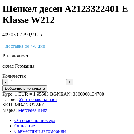
Шенкел десен A2123322401 E
Klasse W212
409,03
€
/ 799,99 лв.
Доставка до 4-6 дни
В наличност
склад Германия
Количество
количество
за
Добавяне в количката
Шенкел
Курс: 1 EUR = 1.95583 BGN
EAN:
3800000134708
десен
Тагове:
Употребявана част
A2123322401
SKU:
MB-123322401
E
Марка:
Mercedes Benz
Klasse
W212
Отговаря на номера
Описание
Съвместими автомобили