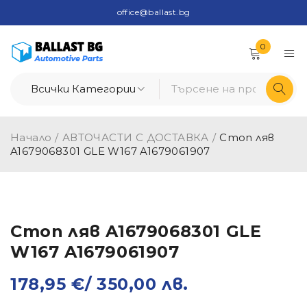
office@ballast.bg
0
Начало
/
АВТОЧАСТИ С ДОСТАВКА
/
Стоп ляв
A1679068301 GLE W167 A1679061907
Стоп ляв A1679068301 GLE
W167 A1679061907
178,95
€
/ 350,00 лв.