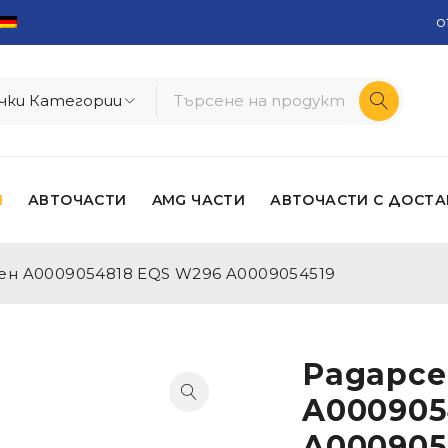
o
И
АВТОЧАСТИ
AMG ЧАСТИ
АВТОЧАСТИ С ДОСТА
ен A0009054818 EQS W296 A0009054519
Радарсе
A000905
A000905