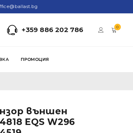
ffice@ballast.bg
0
+359 886 202 786
ВКА
ПРОМОЦИЯ
нзор външен
4818 EQS W296
4519