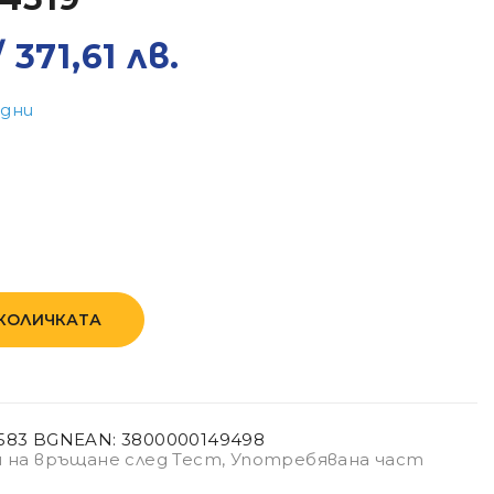
/ 371,61 лв.
 дни
 КОЛИЧКАТА
5583 BGN
EAN:
3800000149498
 на връщане след Тест
,
Употребявана част