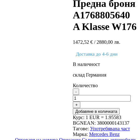
Предна броня
A1768805640
A Klasse W176
1472,52
€
/ 2880,00 лв.
Доставка до 4-6 дни
В наличност
склад Германия
Количество
Добавяне в количката
Курс: 1 EUR = 1.95583
BGN
EAN:
3800000143137
Тагове:
Употребявана част
Марка:
Mercedes Benz
Отговаря на номера
Описание
Съвместими автомобили