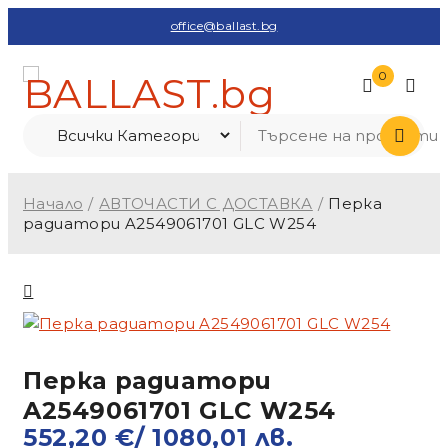
office@ballast.bg
0
Начало
/
АВТОЧАСТИ С ДОСТАВКА
/
Перка
радиатори A2549061701 GLC W254
Перка радиатори
A2549061701 GLC W254
552,20
€
/ 1080,01 лв.