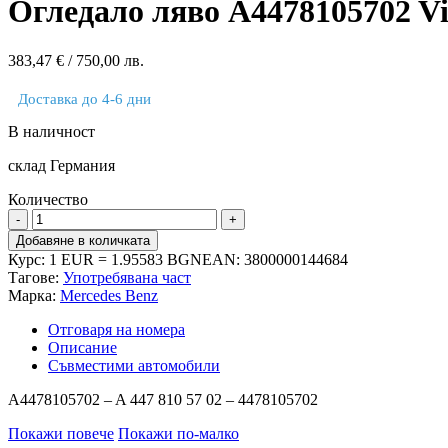
Огледало ляво A4478105702 V
383,47
€
/ 750,00 лв.
Доставка до 4-6 дни
В наличност
склад Германия
Количество
количество
за
Добавяне в количката
Огледало
Курс: 1 EUR = 1.95583 BGN
EAN:
3800000144684
ляво
Тагове:
Употребявана част
A4478105702
Марка:
Mercedes Benz
Vito
W447
Отговаря на номера
Описание
Съвместими автомобили
A4478105702 – A 447 810 57 02 – 4478105702
Покажи повече
Покажи по-малко