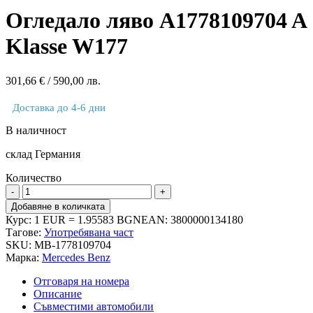
Огледало ляво A1778109704 A
Klasse W177
301,66
€
/ 590,00 лв.
Доставка до 4-6 дни
В наличност
склад Германия
Количество
количество
за
Добавяне в количката
Огледало
Курс: 1 EUR = 1.95583 BGN
EAN:
3800000134180
ляво
Тагове:
Употребявана част
A1778109704
SKU:
MB-1778109704
A
Марка:
Mercedes Benz
Klasse
W177
Отговаря на номера
Описание
Съвместими автомобили