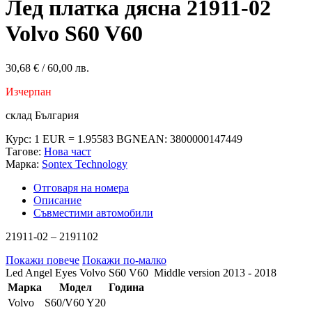
Лед платка дясна 21911-02
Volvo S60 V60
30,68
€
/ 60,00 лв.
Изчерпан
склад България
Курс: 1 EUR = 1.95583 BGN
EAN:
3800000147449
Тагове:
Нова част
Марка:
Sontex Technology
Отговаря на номера
Описание
Съвместими автомобили
21911-02 – 2191102
Покажи повече
Покажи по-малко
Led Angel Eyes Volvo S60 V60 Middle version 2013 - 2018
Марка
Модел
Година
Volvo
S60/V60 Y20