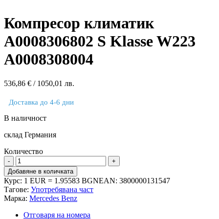
Компресор климатик
A0008306802 S Klasse W223
A0008308004
536,86
€
/ 1050,01 лв.
Доставка до 4-6 дни
В наличност
склад Германия
Количество
количество
за
Добавяне в количката
Компресор
Курс: 1 EUR = 1.95583 BGN
EAN:
3800000131547
климатик
Тагове:
Употребявана част
A0008306802
Марка:
Mercedes Benz
S
Klasse
Отговаря на номера