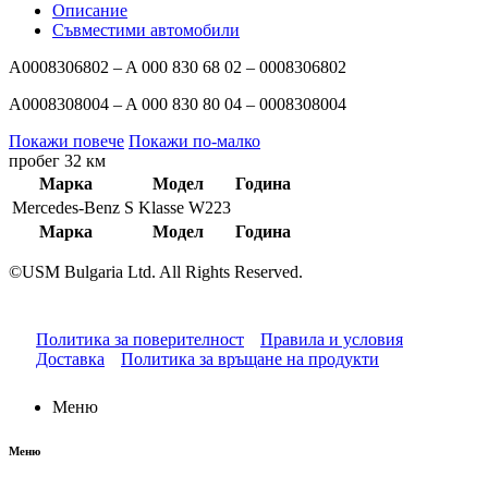
W223
Описание
A0008308004
Съвместими автомобили
A0008306802 – A 000 830 68 02 – 0008306802
A0008308004 – A 000 830 80 04 – 0008308004
Покажи повече
Покажи по-малко
пробег 32 км
Марка
Модел
Година
Mercedes-Benz
S Klasse W223
Марка
Модел
Година
©USM Bulgaria Ltd. All Rights Reserved.
Политика за поверителност
Правила и условия
Доставка
Политика за връщане на продукти
Меню
Меню