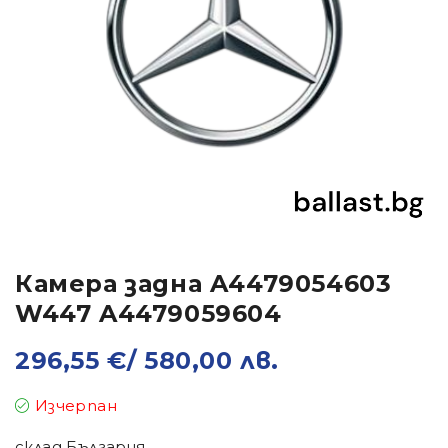
Камера задна A4479054603
W447 A4479059604
296,55
€
/ 580,00 лв.
Изчерпан
склад България