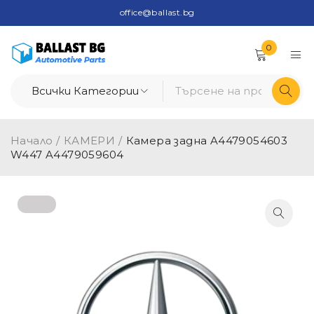
office@ballast.bg
0
Начало
/
КАМЕРИ
/
Камера задна A4479054603
W447 A4479059604