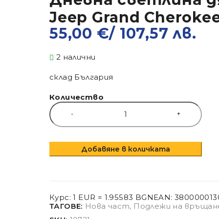
Jeep Grand Cheroke
55,00
€
/ 107,57 лв.
2 налични
склад България
Количество
Добавяне в количката
Курс: 1 EUR = 1.95583 BGN
EAN:
380000013
ТАГОВЕ:
Нова част
,
Подлежи на връщан