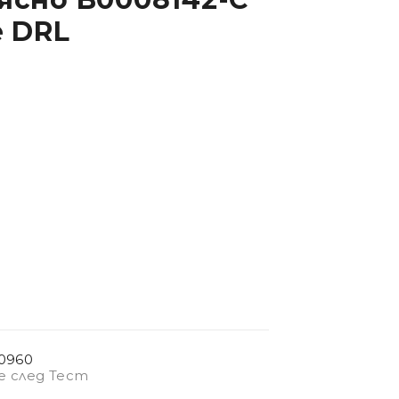
e DRL
0960
е след Тест