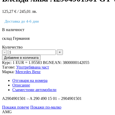
125,27
€
/ 245,01 лв.
Доставка до 4-6 дни
В наличност
склад Германия
Количество
количество
за
Добавяне в количката
Бленда
Курс: 1 EUR = 1.95583 BGN
EAN:
3800000142055
лява
Тагове:
Употребявана част
A2904901501
Марка:
Mercedes Benz
GT
W290
Отговаря на номера
Описание
Съвместими автомобили
A2904901501 – A 290 490 15 01 – 2904901501
Покажи повече
Покажи по-малко
AMG