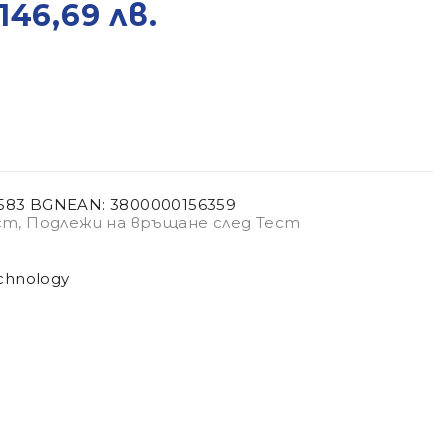
 146,69 лв.
5583 BGN
EAN:
3800000156359
ст
,
Подлежи на връщане след Тест
chnology