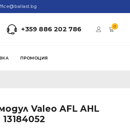
ffice@ballast.bg
0
+359 886 202 786
ВКА
ПРОМОЦИЯ
модул Valeo AFL AHL
 13184052