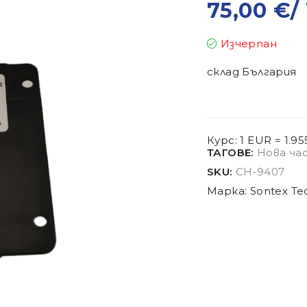
75,00
€
/
Изчерпан
склад България
Курс: 1 EUR = 1.9
ТАГОВЕ:
Нова ча
SKU:
CH-9407
Марка:
Sontex Te