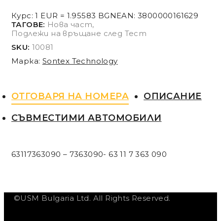
Курс: 1 EUR = 1.95583 BGN
EAN:
3800000161629
ТАГОВЕ:
Нова част
,
Подлежи на връщане след Тест
SKU:
10081
Марка:
Sontex Technology
ОТГОВАРЯ НА НОМЕРА
ОПИСАНИЕ
СЪВМЕСТИМИ АВТОМОБИЛИ
63117363090 – 7363090- 63 11 7 363 090
©USM Bulgaria Ltd. All Rights Reserved.