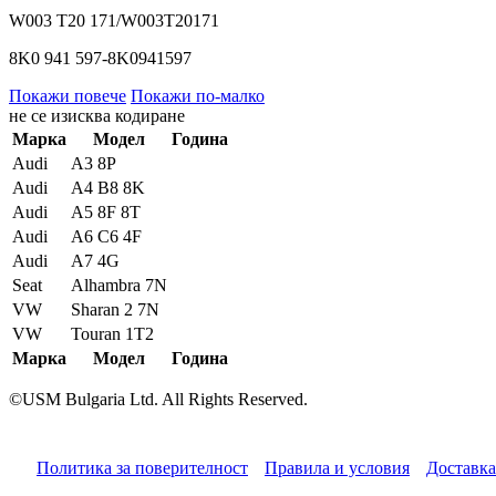
W003 T20 171/W003T20171
8K0 941 597-8K0941597
Покажи повече
Покажи по-малко
не се изисква кодиране
Марка
Модел
Година
Audi
A3 8P
Audi
A4 B8 8K
Audi
A5 8F 8T
Audi
A6 C6 4F
Audi
A7 4G
Seat
Alhambra 7N
VW
Sharan 2 7N
VW
Touran 1T2
Марка
Модел
Година
©USM Bulgaria Ltd. All Rights Reserved.
Политика за поверителност
Правила и условия
Доставка