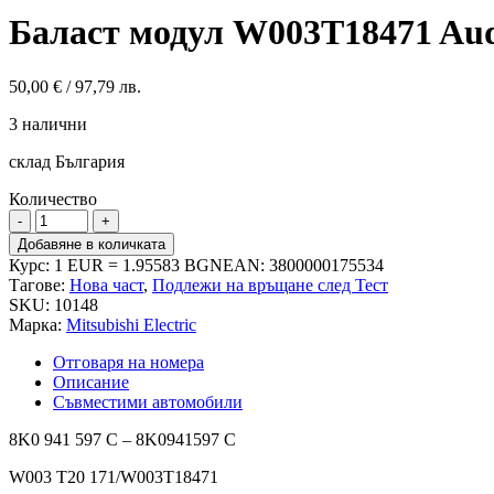
Баласт модул W003T18471 Au
50,00
€
/ 97,79 лв.
3 налични
склад България
Количество
количество
за
Добавяне в количката
Баласт
Курс: 1 EUR = 1.95583 BGN
EAN:
3800000175534
модул
Тагове:
Нова част
,
Подлежи на връщане след Тест
W003T18471
SKU:
10148
Audi
Марка:
Mitsubishi Electric
8K0941597C
Отговаря на номера
Описание
Съвместими автомобили
8K0 941 597 C – 8K0941597 C
W003 T20 171/W003T18471