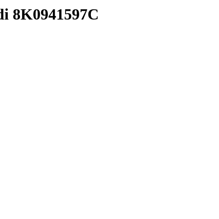
di 8K0941597C