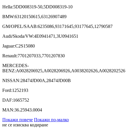
Hella:5DD008319-50,5DD008319-10
BMW:63120150615,63126907489
GM/OPEL/SAAB:6235086,93171645,93177645,12790587
Audi/Skoda/VW:4E0941471,3U0941651
Jaguar:C2S15080
Renault:7701207033,7701207830
MERCEDES-
BENZ:A0028206925,A0028206926,A0038202626,A0028202526
NISSAN:28474JD00A,28474JD00B
Ford:1252193
DAF:1665752
MAN:36.25943.0004
Покажи повече
Покажи по-малко
не се изисква кодиране