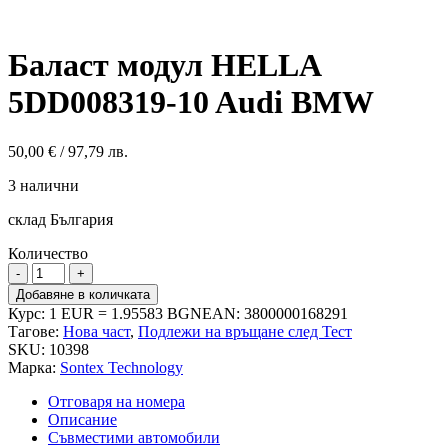
Баласт модул HELLA
5DD008319-10 Audi BMW
50,00
€
/ 97,79 лв.
3 налични
склад България
Количество
количество
за
Добавяне в количката
Баласт
Курс: 1 EUR = 1.95583 BGN
EAN:
3800000168291
модул
Тагове:
Нова част
,
Подлежи на връщане след Тест
HELLA
SKU:
10398
5DD008319-
Марка:
Sontex Technology
10
Audi
Отговаря на номера
BMW
Описание
Съвместими автомобили