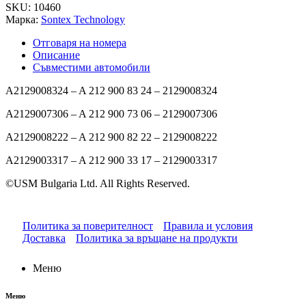
A2129005424
SKU:
10460
кодиран
Марка:
Sontex Technology
за
E
Отговаря на номера
Klasse
Описание
W212
Съвместими автомобили
2013-
2016
A2129008324 – A 212 900 83 24 – 2129008324
A2129007306 – A 212 900 73 06 – 2129007306
A2129008222 – A 212 900 82 22 – 2129008222
A2129003317 – A 212 900 33 17 – 2129003317
©USM Bulgaria Ltd. All Rights Reserved.
Политика за поверителност
Правила и условия
Доставка
Политика за връщане на продукти
Меню
Меню