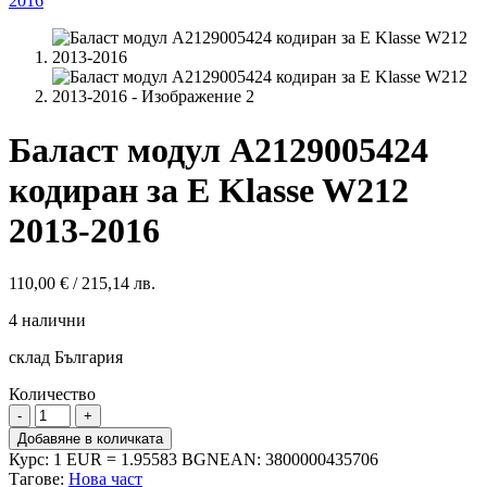
Баласт модул A2129005424
кодиран за E Klasse W212
2013-2016
110,00
€
/ 215,14 лв.
4 налични
склад България
Количество
количество
за
Добавяне в количката
Баласт
Курс: 1 EUR = 1.95583 BGN
EAN:
3800000435706
модул
Тагове:
Нова част