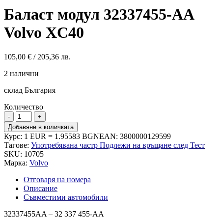
Баласт модул 32337455-AA
Volvo XC40
105,00
€
/ 205,36 лв.
2 налични
склад България
Количество
количество
за
Добавяне в количката
Баласт
Курс: 1 EUR = 1.95583 BGN
EAN:
3800000129599
модул
Тагове:
Употребявана частр Подлежи на връщане след Тест
32337455-
SKU:
10705
AA
Марка:
Volvo
Volvo
XC40
Отговаря на номера
Описание
Съвместими автомобили
32337455AA – 32 337 455-AA