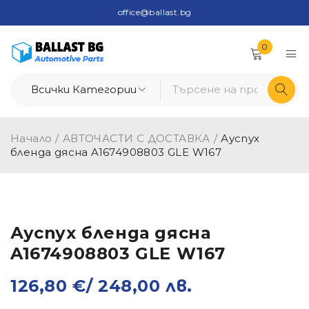
office@ballast.bg
0
Начало
/
АВТОЧАСТИ С ДОСТАВКА
/
Ауспух
бленда дясна A1674908803 GLE W167
Ауспух бленда дясна
A1674908803 GLE W167
126,80
€
/ 248,00 лв.