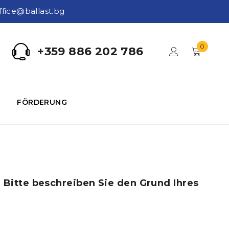
ffice@ballast.bg
0
+359 886 202 786
FÖRDERUNG
G
 Bitte beschreiben Sie den Grund Ihres